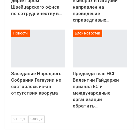
директором
выборах в Гагаузии
Швейцарского офиса
направлен на
по сотрудничеству в…
проведение
справедливых…
Новости
Блок новостей
Заседание Народного
Председатель НСГ
Собрания Гагаузии не
Валентин Гайдаржи
состоялось из-за
призвал ЕС и
отсутствия кворума
международные
организации
обратить…
ПРЕД
СЛЕД