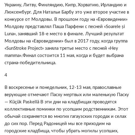
Украину, Литву, Финляндию, Кипр, Хорватию, Ирландию и
Люксембург. Для Натальи Барбу это уже второе участие в
конкурсе от Молдовы. В прошлом году на «Евровидении»
Молдову представлял Паша Парфени с песней «Soarele și
Luna», занявший 18-е место в финале. Лучший результат
Молдовы на «Евровидении» был в 2017 году, когда группа
«SunStroke Project» заняла третье место с песней «Hey
mamma».Финал состоится 11 мая, когда и будет выбрана
страна-победительница.
4
В воскресенье и понедельник, 12-13 мая, православные
верующие отмечают Пасху мертвых или маленькую Пасху
— Küçük Paskellä В эти дни на кладбищах проводятся
коллективные поминки по усопшим родственникам. Этот
обычай сохраняется во многих гагаузских городах и селах
до сих пор. Перед Радоницей мы все приходим на
городские кладбища, чтобы убрать могилы усопших,