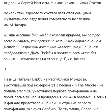
Андрей и Сергей Ивановы, съемки клипа — Иван Статов.
Вокалистки взрослого состава являются учащими
музыкального отделения комратского колледжа
им.М.Чакира.
«
В эти весенние дни, когда оживает природа, мы острее
всего ощущаем, как прекрасна жизнь! Как дорога она нам.
Детский и взрослый вокальные коллективы ДК с.Конгаз
поздравляют с Днём Победы и желают всем мира без
войны
«, — отмечается на странице ДК с. Конгаз.
3
Певица Наталья Барбу из Республики Молдова,
выступавшая под номером 11 с песней «In The Middle», не
попала в топ-10 участников первого полуфинала и не
пробилась в финал «Евровидения-2024» в Мальмё, Швеция.
В финале представлены были 10 стран из первого
полуфинала, включая Сербию, Португалию, Словению,