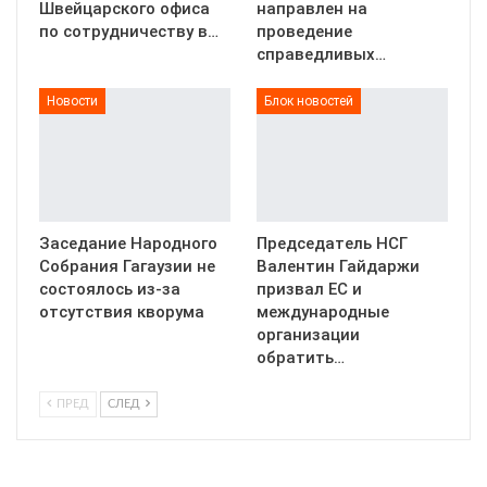
Швейцарского офиса
направлен на
по сотрудничеству в…
проведение
справедливых…
Новости
Блок новостей
Заседание Народного
Председатель НСГ
Собрания Гагаузии не
Валентин Гайдаржи
состоялось из-за
призвал ЕС и
отсутствия кворума
международные
организации
обратить…
ПРЕД
СЛЕД