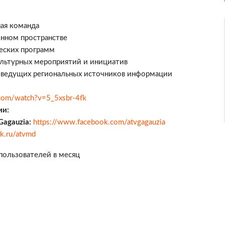
ная команда
нном пространстве
еских программ
льтурных мероприятий и инициатив
з ведущих региональных источников информации
com/watch?v=5_5xsbr-4fk
ии:
Gagauzia:
https://www.facebook.com/atvgagauzia
ok.ru/atvmd
пользователей в месяц