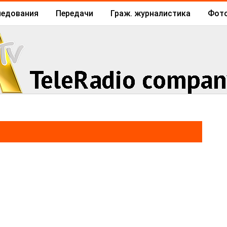
ледования
Передачи
Граж. журналистика
Фот
Архив
Отчеты
Бизнес