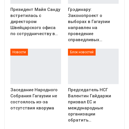
Президент Майя Санду
Грэдинару:
встретилась с
Законопроект о
директором
выборах в Гагаузии
Швейцарского офиса
направлен на
по сотрудничеству в…
проведение
справедливых…
Новости
Блок новостей
Заседание Народного
Председатель НСГ
Собрания Гагаузии не
Валентин Гайдаржи
состоялось из-за
призвал ЕС и
отсутствия кворума
международные
организации
обратить…