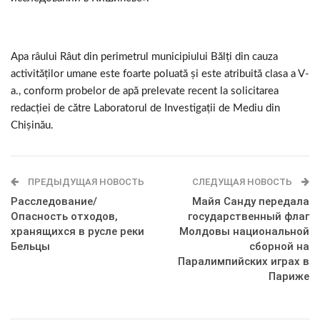
Apa râului Râut din perimetrul municipiului Bălți din cauza
activităților umane este foarte poluată și este atribuită clasa a V-
a., conform probelor de apă prelevate recent la solicitarea
redacției de către Laboratorul de Investigații de Mediu din
Chișinău.
ПРЕДЫДУЩАЯ НОВОСТЬ
СЛЕДУЩАЯ НОВОСТЬ
Расследование/
Майя Санду передала
Опасность отходов,
государственный флаг
хранящихся в русле реки
Молдовы национальной
Бельцы
сборной на
Паралимпийских играх в
Париже