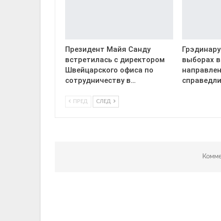
Президент Майя Санду
Грэдинару
встретилась с директором
выборах в
Швейцарского офиса по
направлен
сотрудничеству в…
справедл
ПРЕД
СЛЕД
Комме