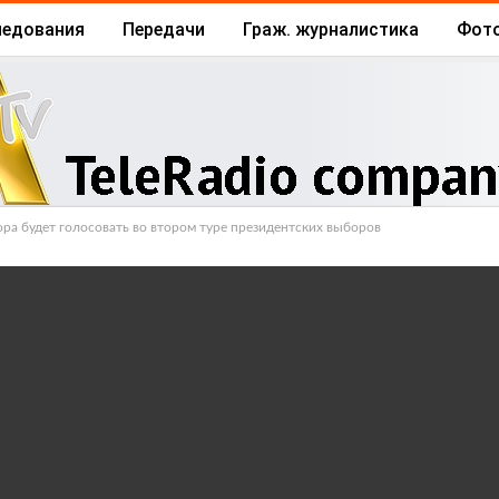
ледования
Передачи
Граж. журналистика
Фот
Архив
Отчеты
Бизнес
ора будет голосовать во втором туре президентских выборов