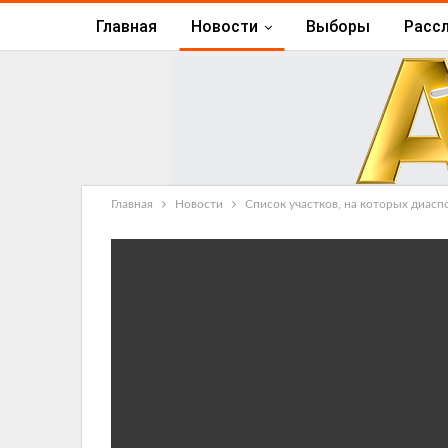
Главная
Новости
Выборы
Расс
Главная
Новости
Список участков, на которых диасп