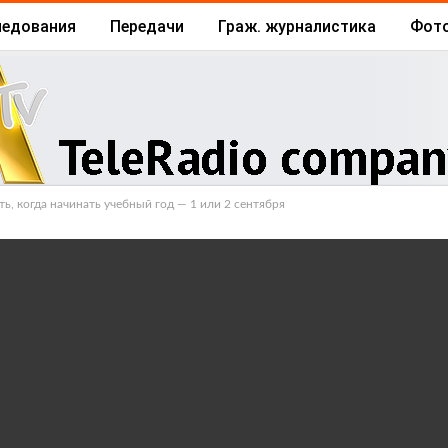
ледования
Передачи
Граж. журналистика
Фот
Архив
Отчеты
Бизнес
, когда начинать учебный год — 1 или 2 сентября