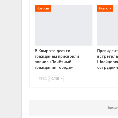
Новости
Новости
В Комрате десяти
Президент
гражданам присвоили
встретила
звание «Почётный
Швейцарск
гражданин города»
сотруднич
ПРЕД
СЛЕД
Комме