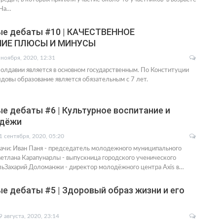
.На…
е дебаты #10 | КАЧЕСТВЕННОЕ
НИЕ ПЛЮСЫ И МИНУСЫ
 ноября, 2020, 12:31
олдавии является в основном государственным. По Конституции
овы образование является обязательным с 7 лет.
 дебаты #6 | Культурное воспитание и
одёжи
1 сентября, 2020, 05:20
ачи: Иван Паня - председатель молодежного муниципального
етлана Карапунарлы - выпускница городского ученического
ольЗахарий Доломанжи - директор молодёжного центра Axis в…
 дебаты #5 | Здоровый образ жизни и его
9 августа, 2020, 23:14