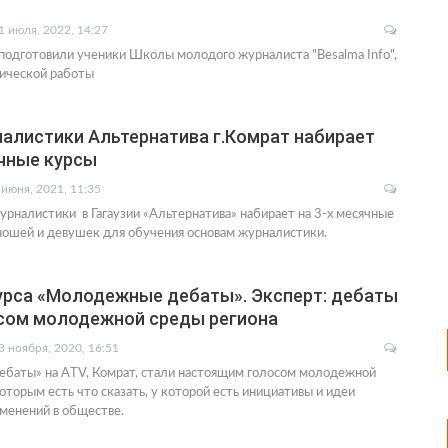
1 июля, 2022, 14:27
одготовили ученики Школы молодого журналиста "Besalma Info",
тической работы
алистики Альтернатива г.Комрат набирает
ячные курсы
 июня, 2021, 11:35
рналистики в Гагаузии «Альтернатива» набирает на 3-х месячные
ношей и девушек для обучения основам журналистики.
урса «Молодежные дебаты». Эксперт: дебаты
сом молодежной среды региона
3 ноября, 2020, 16:51
баты» на АTV, Комрат, стали настоящим голосом молодежной
оторым есть что сказать, у которой есть инициативы и идеи
менений в обществе.