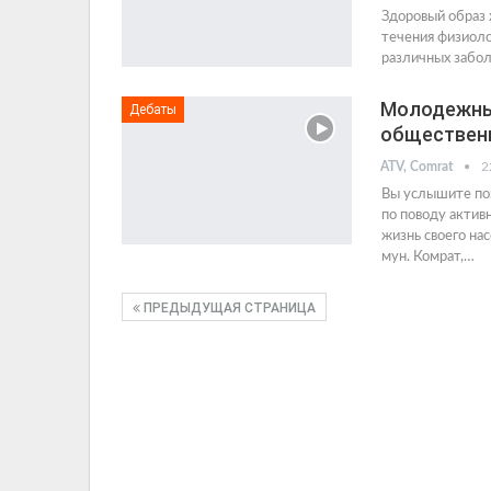
Здоровый образ 
течения физиоло
различных забол
Молодежные
Дебаты
общественн
ATV, Comrat
2
Вы услышите поз
по поводу актив
жизнь своего на
мун. Комрат,…
ПРЕДЫДУЩАЯ СТРАНИЦА