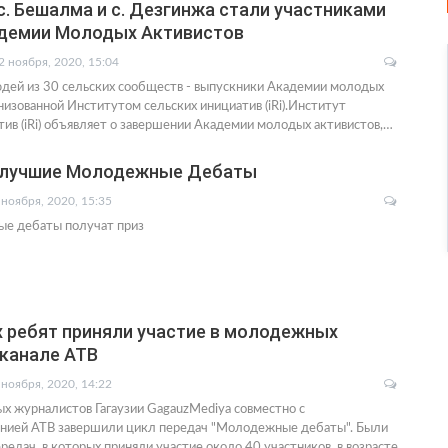
. Бешалма и с. Дезгинжа стали участниками
адемии Молодых Активистов
2 ноября, 2020, 15:04
дей из 30 сельских сообществ - выпускники Академии молодых
анизованной Институтом сельских инициатив (iRi).Институт
тив (iRi) объявляет о завершении Академии молодых активистов,…
а лучшие Молодежные Дебаты
 ноября, 2020, 15:35
ые дебаты получат приз
 ребят приняли участие в молодежных
 канале АТВ
 ноября, 2020, 14:22
х журналистов Гагаузии GagauzMediya совместно с
нией АТВ завершили цикл передач "Молодежные дебаты". Были
редач, в которых приняли участие около 40 участников в возрасте