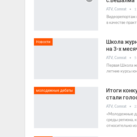
с.Бешалма
ATV, Comrat
1
Видеорепортаж п
в качестве прак
Школа журн
Новости
на 3-х мес
ATV, Comrat
5
Первая Школа жу
летние курсы ю
Итоги конк
молодежные дебаты
стали голо
ATV, Comrat
2
«Молодежные де
среды региона, к
относительно из