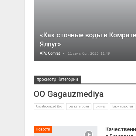
«Как сточные воды в Комрате
Ялпуг»
ATV, Comrat
11 сентября, 2025, 11:49
просмотр Категории
ОО Gagauzmediya
Uncategorized @ro
Без категории
Бизнес
Блок новостей
Качественн
Новости