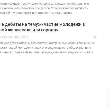
жизни создает наилучшие условия для создания нормального
гических и психических процессов. Что снижает вероятность
еваний и увеличивает продолжительность жизни.
 дебаты на тему:»Участие молодежи в
ой жизни села или города»
2 августа, 2020, 20:35
ицию двух молодых активистов, которые высказали свое мнение
ности нашей молодежи и как они вовлекаются в общественную
селенного пункта.Иван Паня - председатель молодежного совета