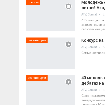
Молодежь с
Новости
летней Ак
ATV, Comrat
1
635 молодых лю
активистов, орг
сельских инициа
Конкурс н
Без категории
ATV, Comrat
6
Самые интересн
40 молодых
Без категории
дебатах на
ATV, Comrat
3
Союз независимы
телерадиокомпа
проведены 10 пе