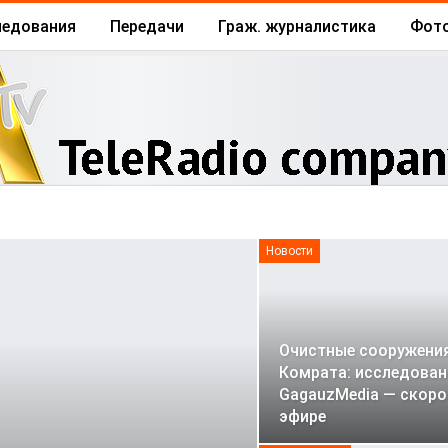
ледования
Передачи
Граж. журналистика
Фот
Архив
Отчеты
Бизнес
Новости
Очистные сооружени
Комрата: исследован
GagauzMedia — скоро
эфире