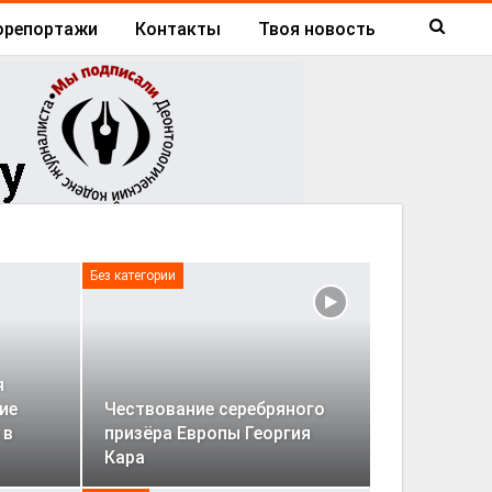
орепортажи
Контакты
Твоя новость
Без категории
я
ие
Чествование серебряного
 в
призёра Европы Георгия
Кара