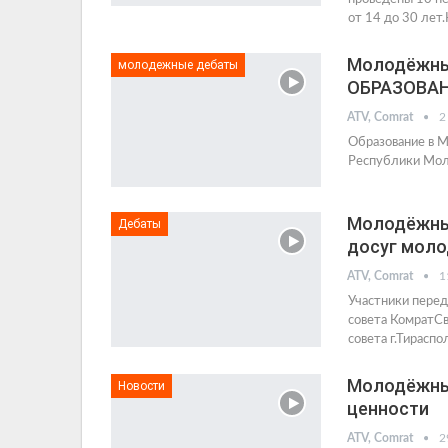
от 14 до 30 лет
Молодёжны
молодежные дебаты
ОБРАЗОВА
ATV, Comrat
2
Образование в М
Республики Молд
Молодёжные
Дебаты
досуг мол
ATV, Comrat
1
Участники перед
совета КомратСв
совета г.Тирасп
Молодёжные
Новости
ценности
ATV, Comrat
2