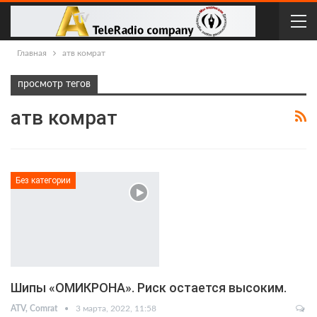
Главная
атв комрат
просмотр тегов
атв комрат
Без категории
Шипы «ОМИКРОНА». Риск остается высоким.
ATV, Comrat
3 марта, 2022, 11:58