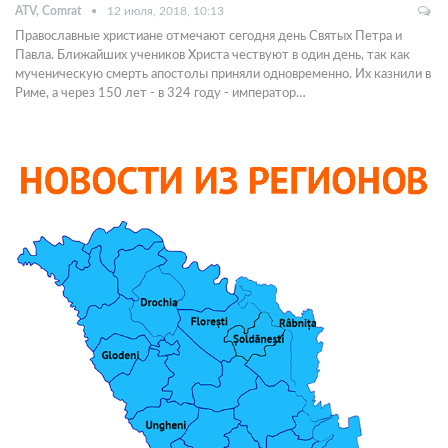
ATV, Comrat
12 июля, 2018, 10:13
Православные христиане отмечают сегодня день Святых Петра и
Павла. Ближайших учеников Христа чествуют в один день, так как
мученическую смерть апостолы приняли одновременно. Их казнили в
Риме, а через 150 лет - в 324 году - император…