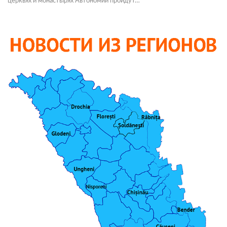
церквях и монастырях Автономии пройдут…