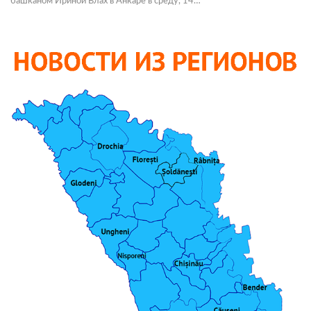
башканом Ириной Влах в Анкаре в среду, 14…