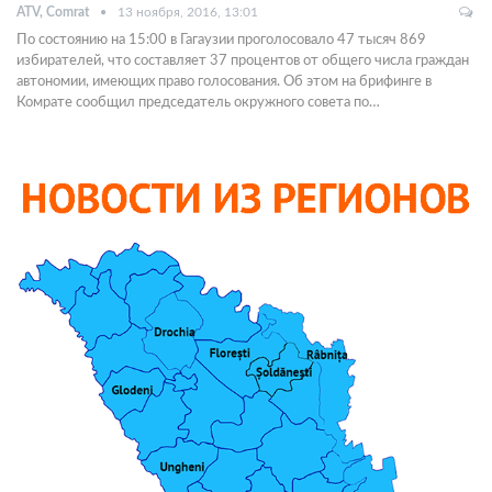
ATV, Comrat
13 ноября, 2016, 13:01
По состоянию на 15:00 в Гагаузии проголосовало 47 тысяч 869
избирателей, что составляет 37 процентов от общего числа граждан
автономии, имеющих право голосования. Об этом на брифинге в
Комрате сообщил председатель окружного совета по…