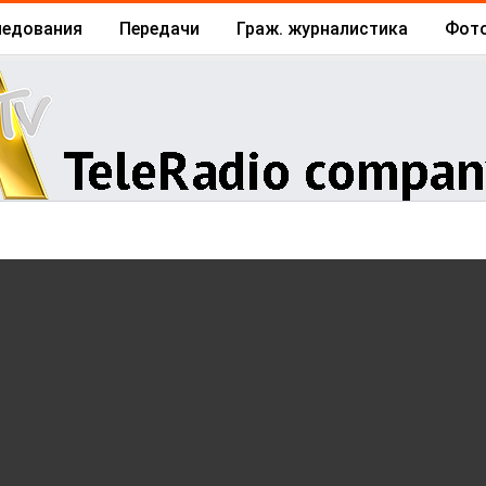
ледования
Передачи
Граж. журналистика
Фот
Архив
Отчеты
Бизнес