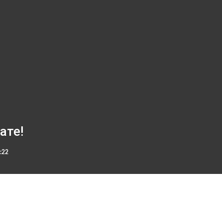
ате!
:22