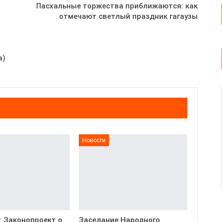
Пасхальные торжества приближаются: как
отмечают светлый праздник гагаузы
а)
Новости
: Законопроект о
Заседание Народного