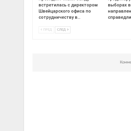
встретилась с директором
выборах в
Швейцарского офиса по
направлен
сотрудничеству в…
справедл
ПРЕД
СЛЕД
Комме