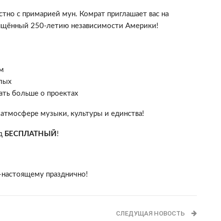
но с примарией мун. Комрат приглашает вас на
вящённый 250-летию независимости Америки!
м
слых
ать больше о проектах
 атмосфере музыки, культуры и единства!
од
БЕСПЛАТНЫЙ
!
о-настоящему празднично!
СЛЕДУЩАЯ НОВОСТЬ