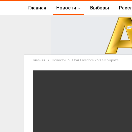
Главная
Новости
Выборы
Расс
Главная
Новости
USA Freedom 250 в Комрате!