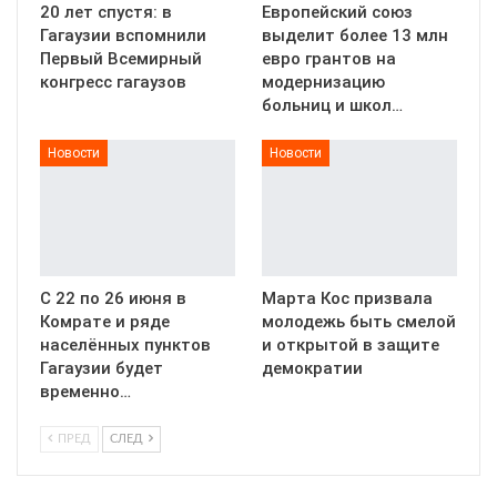
20 лет спустя: в
Европейский союз
Гагаузии вспомнили
выделит более 13 млн
Первый Всемирный
евро грантов на
конгресс гагаузов
модернизацию
больниц и школ…
Новости
Новости
С 22 по 26 июня в
Марта Кос призвала
Комрате и ряде
молодежь быть смелой
населённых пунктов
и открытой в защите
Гагаузии будет
демократии
временно…
ПРЕД
СЛЕД