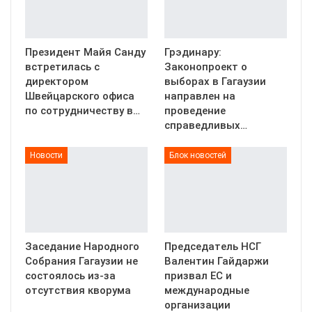
Президент Майя Санду
Грэдинару:
встретилась с
Законопроект о
директором
выборах в Гагаузии
Швейцарского офиса
направлен на
по сотрудничеству в…
проведение
справедливых…
Новости
Блок новостей
Заседание Народного
Председатель НСГ
Собрания Гагаузии не
Валентин Гайдаржи
состоялось из-за
призвал ЕС и
отсутствия кворума
международные
организации