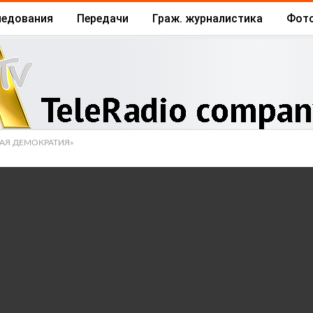
ледования
Передачи
Граж. журналистика
Фот
Архив
Отчеты
Бизнес
АЯ ДЕМОКРАТИЯ»