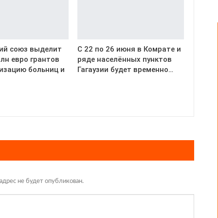
ий союз выделит
С 22 по 26 июня в Комрате и
млн евро грантов
ряде населённых пунктов
изацию больниц и
Гагаузии будет временно…
адрес не будет опубликован.