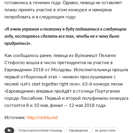
готовились в течении года. Однако, певица не оставляет
планы принять участие в этом конкурсе и намерена
попробовать и в следующем году:
«Я
очень упрямая и поэтому я буду подаваться в следующем
году, постараюсь сделать все так, чтобы не к чему было
придраться»
.
Как сообщалось ранее, певица из Вулканешт Пелагея
Стефогло вошла в число претендентов на участие в
Евровидении 2018 от Молдовы. Исполнительница прошла
первый отборочный этап – «живое» прослушивание с
песней «Let’s start together right now». 63‑й конкурс песни
«Евровидение» впервые пройдёт в столице Португалии
городе Лиссабоне. Первый и второй полуфиналы конкурса
состоятся 8 и 10 мая, финал — 12 мая 2018 года.
Источник:
http://nokta.md
Гагаузскую исполнительницу
Евровидение
не допустили