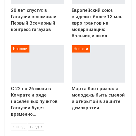
20 лет спустя: в
Европейский союз
Гагаузии вспомнили
выделит более 13 млн
Первый Всемирный
евро грантов на
конгресс гагаузов
модернизацию
больниц и школ…
Новости
Новости
С 22 по 26 июня в
Марта Кос призвала
Комрате и ряде
молодежь быть смелой
населённых пунктов
и открытой в защите
Гагаузии будет
демократии
временно…
ПРЕД
СЛЕД