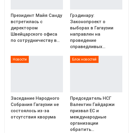
Президент Майя Санду
Грэдинару:
встретилась с
Законопроект о
директором
выборах в Гагаузии
Швейцарского офиса
направлен на
по сотрудничеству в…
проведение
справедливых…
Новости
Блок новостей
Заседание Народного
Председатель НСГ
Собрания Гагаузии не
Валентин Гайдаржи
состоялось из-за
призвал ЕС и
отсутствия кворума
международные
организации
обратить…