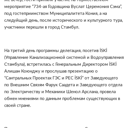
мероприятие “734-ая Годовщина Вуслат Церемония Сэма”,
под гостеприимством Муниципалитета Кония, а на
следуйщий день, после исторического и культурного тура,
участники перешли в город Стамбул.
На третий день программы делегация, посетив İSKİ
(Управление Канализационной системой и Водоуправления
Стамбула), встретилась с Генеральным Директором İSKİ
Алишан Коюнджу и прослушав презентацию о
“Сантральных Проектах ГЭС и РЕС İSKİ” от Заведующего
по Внешним Связям Фарук Саадетa и Заведующего отдела
по Электричеству и Механики Шенол Арсланa, провела
обмен мнениями по данным проблемам существующих в
своей стране.