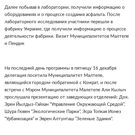
Далее побывав в лаборатории, получили информацию о
оборудованиях и о процессе создания асфальта. После
лабораторного исследования участники перешли в
фабрику Умрание, где получили информацию о процессе
деятельности фабрики. Визит Муниципалитетoв Малтепе
и Пендик
На последний день программы в пятницу 16 декабря
делегация посетила Муниципалитет Малтепе,
являющийся городом-побратимой с Комрат, и после
встречи с Мэром Муниципалитета Малетепе Али Кылыч
прослушала презентацию от заведующих отделений: Док.
Эрен Йылдыз-Гэйхан “Управление Окружающей Средой”,
Шура Гювен “Экологические Парки”, Эсра Топкая Ионез
“Урбанизация” и Эврен Алтунташ “Зеленые Здания”.