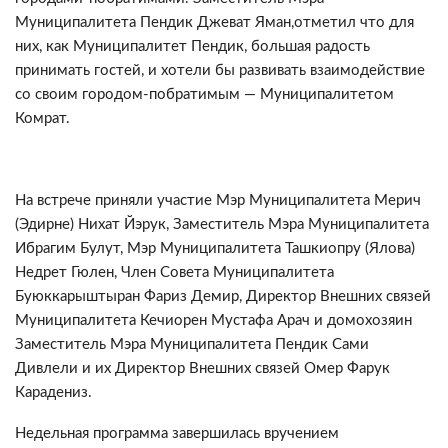
Муниципалитетa Пендик Джеват Яман,отметил что для
них, как Муниципалитет Пендик, большая радость
принимать гостей, и хотели бы развивать взаимодействие
сo своим городом-побратимым — Муниципалитетoм
Комрат.
Нa встрече приняли участие Мэр Муниципалитета Мерич
(Эдирне) Нихат Йэрук, Заместитель Мэрa Муниципалитета
Ибрагим Булут, Мэр Муниципалитета Ташкиопру (Ялова)
Недрет Гюлен, Член Совета Муниципалитета
Буюккарыштыран Фариз Демир, Директор Внешних связей
Муниципалитета Кечиорен Мустафа Арач и домохозяин
Заместитель Мэрa Муниципалитета Пендик Сами
Дивлели и их Директор Внешних связей Омер Фарук
Карадениз.
Недельная программа завершилась вручением