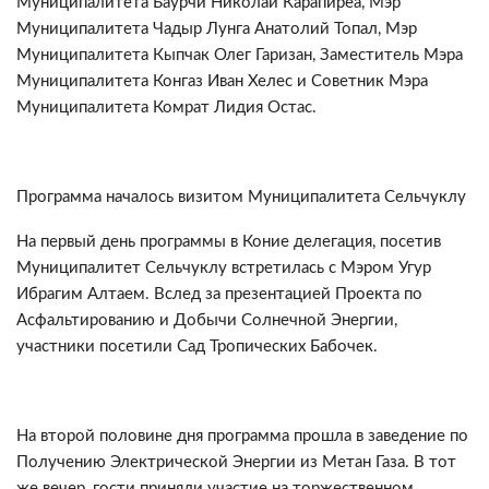
Муниципалитета Баурчи Николай Карапиреа, Мэр
Муниципалитета Чадыр Лунга Анатолий Топал, Мэр
Муниципалитета Кыпчак Олег Гаризан, Заместитель Мэрa
Муниципалитета Конгаз Иван Хелес и Советник Мэрa
Муниципалитета Комрат Лидия Остас.
Программа началось визитом Муниципалитета Сельчуклу
На первый день программы в Коние делегация, посетив
Муниципалитет Сельчуклу встретилась с Мэром Угур
Ибрагим Алтаем. Вслед за презентацией Проекта по
Асфальтированию и Добычи Солнечной Энергии,
участники посетили Сад Тропических Бабочек.
На второй половине дня программа прошла в заведение по
Получению Электрической Энергии из Метан Газа. В тот
же вечер, гости приняли участие на торжественном