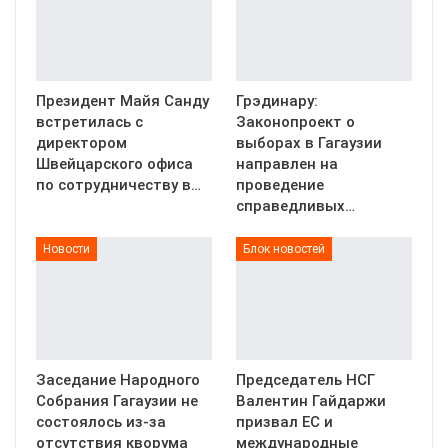
Президент Майя Санду
Грэдинару:
встретилась с
Законопроект о
директором
выборах в Гагаузии
Швейцарского офиса
направлен на
по сотрудничеству в…
проведение
справедливых…
Новости
Блок новостей
Заседание Народного
Председатель НСГ
Собрания Гагаузии не
Валентин Гайдаржи
состоялось из-за
призвал ЕС и
отсутствия кворума
международные