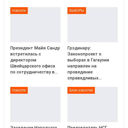
Новости
ВЫБОРЫ
Президент Майя Санду
Грэдинару:
встретилась с
Законопроект о
директором
выборах в Гагаузии
Швейцарского офиса
направлен на
по сотрудничеству в…
проведение
справедливых…
Новости
Блок новостей
Заседание Народного
Председатель НСГ