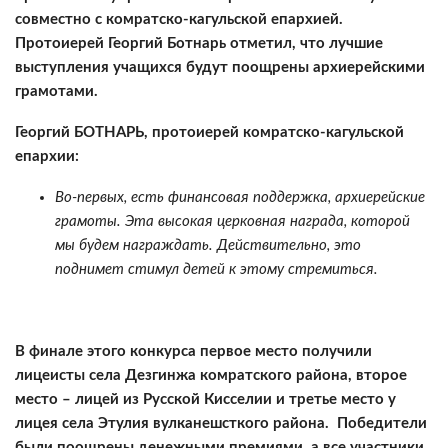
совместно с комратско-кагульской епархией.
Протоиерей Георгий Ботнарь отметил, что лучшие
выступления учащихся будут поощрены архиерейскими
грамотами.
Георгий БОТНАРЬ, протоиерей комратско-кагульской
епархии:
Во-первых, есть финансовая поддержка, архиерейские
грамоты. Эта высокая церковная награда, которой
мы будем награждать. Действительно, это
поднимет стимул детей к этому стремиться.
В финале этого конкурса первое место получили
лицеисты села Дезгинжа комратского района, второе
место – лицей из Русской Кисселии и третье место у
лицея села Этулия вулканешсткого района. Победители
были поощрены денежными премиями, а все участники