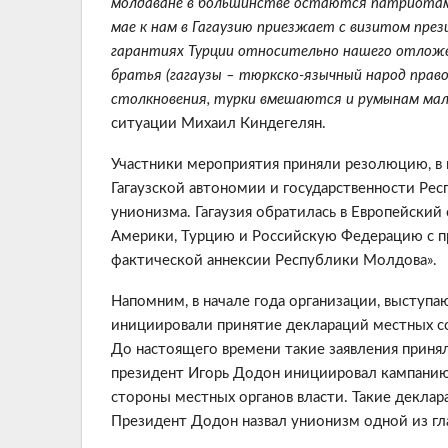
молдаване в большинстве остаются патриотами.
мае к нам в Гагаузию приезжает с визитом през
гарантиях Турции относительно нашего отложе
братья (гагаузы – тюркско-язычный народ правос
столкновения, турки вмешаются и румынам ма
ситуации Михаил Киндегелян.
Участники мероприятия приняли резолюцию, в
Гагаузской автономии и государственности Рес
унионизма. Гагаузия обратилась в Европейски
Америки, Турцию и Российскую Федерацию с пр
фактической аннексии Республики Молдова».
Напомним, в начале года организации, выступ
инициировали принятие деклараций местных с
До настоящего времени такие заявления приня
президент Игорь Додон инициировал кампанию
стороны местных органов власти. Такие деклар
Президент Додон назвал унионизм одной из гл