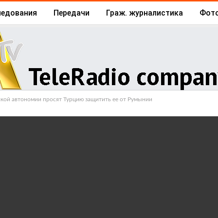
ледования
Передачи
Граж. журналистика
Фот
Архив
Отчеты
Бизнес
ской автономии просят Турцию защитить ее от Румынии