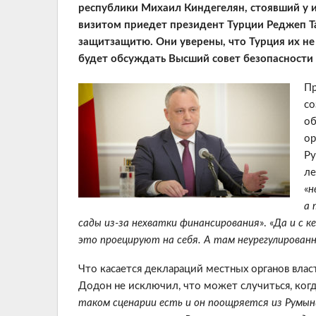
республики Михаил Киндегелян, стоявший у ис
визитом приедет президент Турции Реджеп Та
защитзащитю. Они уверены, что Турция их н
будет обсуждать Высший совет безопасности 
Пр
со
об
ор
Ру
ле
«
н
а 
сады из-за нехватки финансирования
». «
Да и с к
это проецируют на себя. А там неурегулирова
Что касается деклараций местных органов вла
Додон не исключил, что может случиться, когда
таком сценарии есть и он поощряется из Румыни