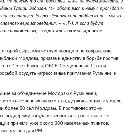
 Но почему-то они пассивны. А мы не будем молчать. В
идент Турции Эрдоган. Мы обратимся к нему с просьбой о
нного статуса. Уверен, Эрдоган нас поддержит – мы же
лавного вероисповедания. – «НГ»). А если будут
ло не покажется
», – поделился своим видением
 которой выразили четкую позицию по сохранению
публики Молдова, призвав к единству в борьбе против
й союз, Совет Европы, ОБСЕ, Соединенные Штаты
осьбой осудить «агрессивные притязания Румынии к
ающие за объединение Молдовы с Румынией,
оветов населенных пунктов, поддерживающих эту идею.
ли более 50 сел Молдовы. В противовес этому
 в поддержку государственности страны также со
ации приняли уже около 300 населенных пунктов.
авных угроз для РМ.