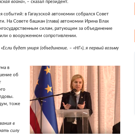
ская война
», – сказал президент.
ия событий: в Гагаузской автономии собрался Совет
ти. На Совете башкан (глава) автономии Ирина Влах
нтигосударственным силам, ратующим за объединение
рили о вооруженном сопротивлении.
 «
Если будет униря (объединение. – «НГ»), я первый возьму
ума в
шение об
т
ого
лдовы.
дум, тоже
вания в
рать силу