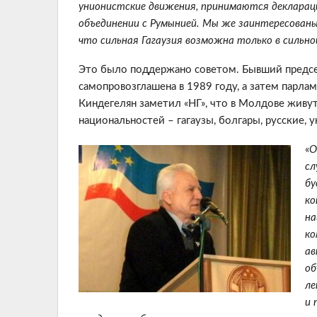
унионистские движения, принимаются декларац
объединении с Румынией. Мы же заинтересованы
что сильная Гагаузия возможна только в сильн
Это было поддержано советом. Бывший председ
самопровозглашена в 1989 году, а затем парл
Киндегелян заметил «НГ», что в Молдове живут
национальностей – гагаузы, болгары, русские, 
«
О
сл
бу
ко
на
ко
ав
об
ле
и 