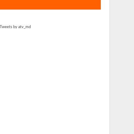
Tweets by atv_md