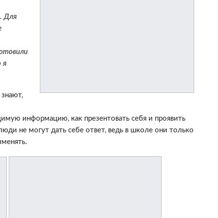
. Для
е
готовили
 я
 знают,
имую информацию, как презентовать себя и проявить
люди не могут дать себе ответ, ведь в школе они только
именять.