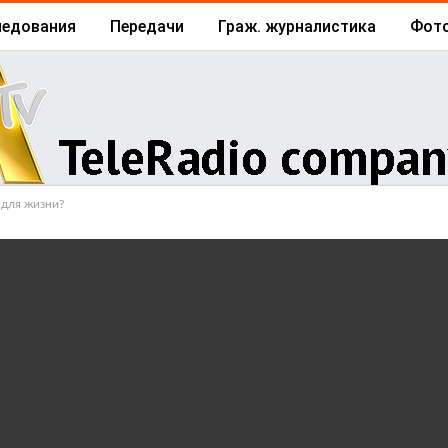
ледования
Передачи
Граж. журналистика
Фот
Архив
Отчеты
Бизнес
 для жизни?