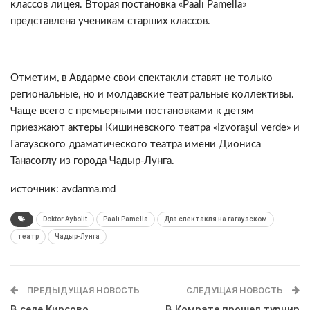
классов лицея. Вторая постановка «Paalı Pamella»
представлена ученикам старших классов.
Отметим, в Авдарме свои спектакли ставят не только
региональные, но и молдавские театральные коллективы.
Чаще всего с премьерными постановками к детям
приезжают актеры Кишиневского театра «Izvoraşul verde» и
Гагаузского драматического театра имени Диониса
Танасоглу из города Чадыр-Лунга.
источник: avdarma.md
Doktor Aybolit
Paalı Pamella
Два спектакля на гагаузском
театр
Чадыр-Лунга
ПРЕДЫДУЩАЯ НОВОСТЬ
СЛЕДУЩАЯ НОВОСТЬ
В селе Кирсово
В Комрате прошел турнир