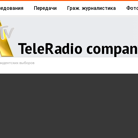
ледования
Передачи
Граж. журналистика
Фот
Архив
Отчеты
Бизнес
езидентских выборов