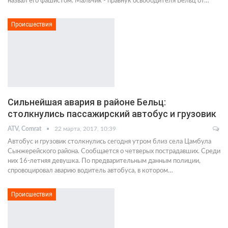
назвал его фашистом. Мальчик - правнук освободителя Бельц от…
Происшествия
Сильнейшая авария в районе Бельц:
столкнулись пассажирский автобус и грузовик
ATV, Comrat
22 марта, 2017, 10:39
Автобус и грузовик столкнулись сегодня утром близ села Цамбула
Сынжерейского района. Сообщается о четверых пострадавших. Среди
них 16-летняя девушка. По предварительным данным полиции,
спровоцировал аварию водитель автобуса, в котором…
Происшествия