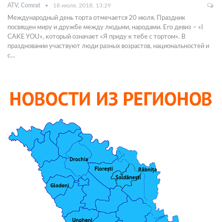
ATV, Comrat
18 июля, 2018, 13:29
Международный день торта отмечается 20 июля. Праздник
посвящен миру и дружбе между людьми, народами. Его девиз – «I
CAKE YOU», который означает «Я приду к тебе с тортом». В
праздновании участвуют люди разных возрастов, национальностей и
с…