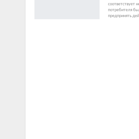
соответствует н
потребителя был
предпринять де