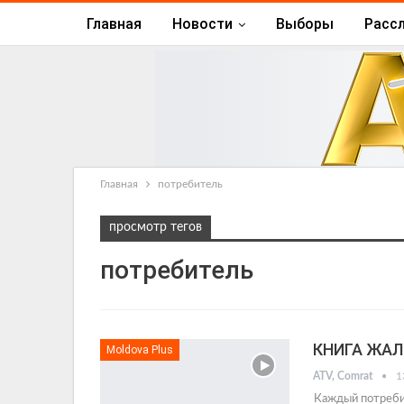
Главная
Новости
Выборы
Расс
Главная
потребитель
просмотр тегов
потребитель
КНИГА ЖАЛ
Moldova Plus
ATV, Comrat
1
Каждый потребит