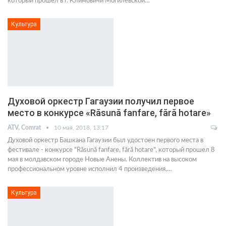
который прошел в г. Климовичи Могилевской…
Культура
Духовой оркестр Гагаузии получил первое
место в конкурсе «Răsună fanfare, fără hotare»
ATV, Comrat
10 мая, 2018, 13:17
Духовой оркестр Башкана Гагаузии был удостоен первого места в
фестивале - конкурсе "Răsună fanfare, fără hotare", который прошел 8
мая в молдавском городе Новые Анены. Коллектив на высоком
профессиональном уровне исполнил 4 произведения,…
Культура