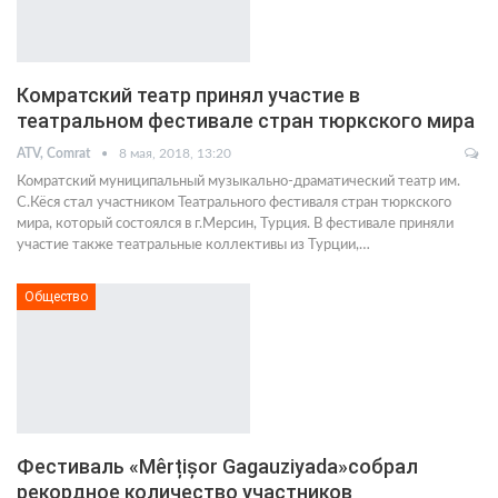
Комратский театр принял участие в
театральном фестивале стран тюркского мира
ATV, Comrat
8 мая, 2018, 13:20
Комратский муниципальный музыкально-драматический театр им.
С.Кёся стал участником Театрального фестиваля стран тюркского
мира, который состоялся в г.Мерсин, Турция. В фестивале приняли
участие также театральные коллективы из Турции,…
Общество
Фестиваль «Mêrțișor Gagauziyada»собрал
рекордное количество участников