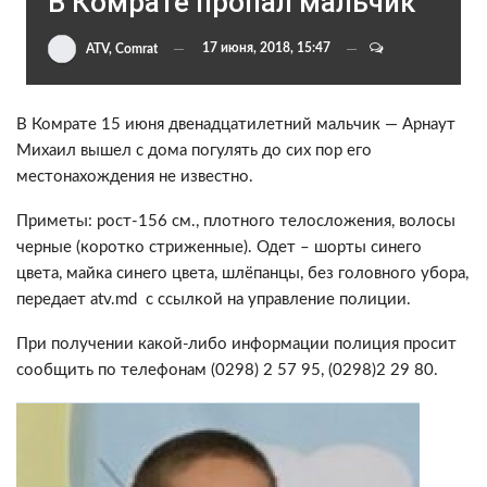
В Комрате пропал мальчик
17 июня, 2018, 15:47
ATV, Comrat
В Комрате 15 июня двенадцатилетний мальчик — Арнаут
Михаил вышел с дома погулять до сих пор его
местонахождения не известно.
Приметы: рост-156 см., плотного телосложения, волосы
черные (коротко стриженные). Одет – шорты синего
цвета, майка синего цвета, шлёпанцы, без головного убора,
передает atv.md с ссылкой на управление полиции.
При получении какой-либо информации полиция просит
сообщить по телефонам (0298) 2 57 95, (0298)2 29 80.