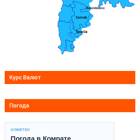
Курс Валют
Погода
GISMETEO
Погода в Комрате