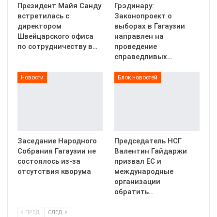
Президент Майя Санду
Грэдинару:
встретилась с
Законопроект о
директором
выборах в Гагаузии
Швейцарского офиса
направлен на
по сотрудничеству в…
проведение
справедливых…
Новости
Блок новостей
Заседание Народного
Председатель НСГ
Собрания Гагаузии не
Валентин Гайдаржи
состоялось из-за
призвал ЕС и
отсутствия кворума
международные
организации
обратить…
ПРЕД
СЛЕД