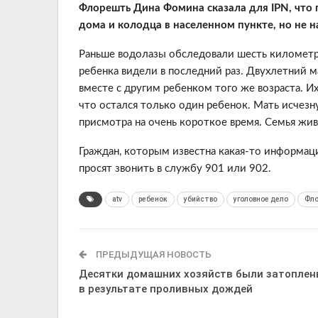
Флорешть Дина Фомина сказала для IPN, что 
дома и колодца в населенном пункте, но не 
Раньше водолазы обследовали шесть километров
ребенка видели в последний раз. Двухлетний м
вместе с другим ребенком того же возраста. Их
что остался только один ребенок. Мать исчезну
присмотра на очень короткое время. Семья жив
Граждан, которым известна какая-то информаци
просят звонить в службу 901 или 902.
atv
ребенок
убийство
уголовное дело
Фл
ПРЕДЫДУЩАЯ НОВОСТЬ
Десятки домашних хозяйств были затопле
в результате проливных дождей