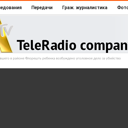
ледования
Передачи
Граж. журналистика
Фот
Архив
Отчеты
Бизнес
увшего в районе Флорешть ребенка возбуждено уголовное дело за убийство