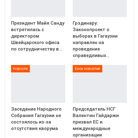
Президент Майя Санду
Грэдинару:
встретилась с
Законопроект о
директором
выборах в Гагаузии
Швейцарского офиса
направлен на
по сотрудничеству в…
проведение
справедливых…
Новости
Блок новостей
Заседание Народного
Председатель НСГ
Собрания Гагаузии не
Валентин Гайдаржи
состоялось из-за
призвал ЕС и
отсутствия кворума
международные
организации